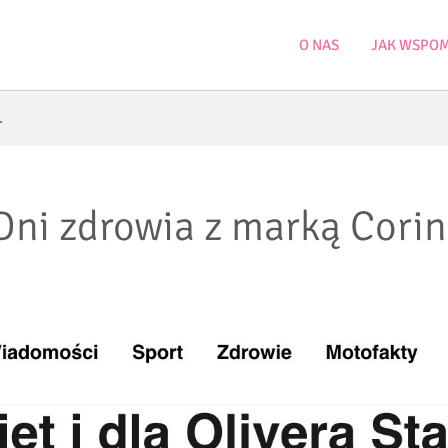
O NAS
JAK WSPO
.
Dni zdrowia z marką Corin